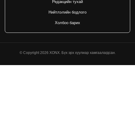
Редакцийн тухай
Нийтлэлийн бодлого
Холбоо барих
© Copyright
2026
XONX. Бүх эрх хуулиар хамгаалагдсан.