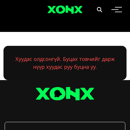
Хуудас олдсонгүй. Буцах товчийг дарж
нүүр хуудас руу буцна уу.